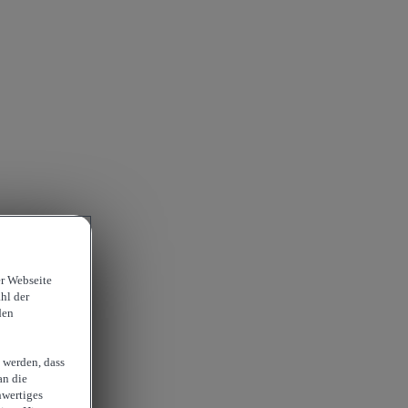
er Webseite
hl der
den
 werden, dass
an die
hwertiges