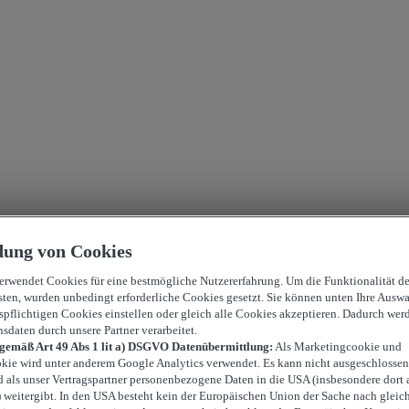
ung von Cookies
verwendet Cookies für eine bestmögliche Nutzererfahrung. Um die Funktionalität d
sten, wurden unbedingt erforderliche Cookies gesetzt. Sie können unten Ihre Auswa
spflichtigen Cookies einstellen oder gleich alle Cookies akzeptieren. Dadurch wer
nsdaten durch unsere Partner verarbeitet.
 gemäß Art 49 Abs 1 lit a) DSGVO Datenübermittlung:
Als Marketingcookie und
kie wird unter anderem Google Analytics verwendet. Es kann nicht ausgeschlossen
d als unser Vertragspartner personenbezogene Daten in die USA (insbesondere dort 
weitergibt. In den USA besteht kein der Europäischen Union der Sache nach gleic