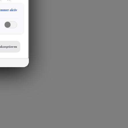
ion. Hieraus
sam
Immer aktiv
chlossen
erlangen
endige
ies auch für
er
etails zu den
tellungen am
akzeptieren
 auf unsere
mit
s, Porsche