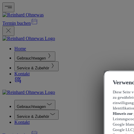
Termin buchen
Home
Gebrauchtwagen
Service & Zubehör
Kontakt
Verwend
Diese Seite 
zu gewährlei
einwilligung
Gebrauchtwagen
Identifikatio
Hinweis zur
Service & Zubehör
Leistungscoo
Kontakt
Google Irlan
Google LLC) 